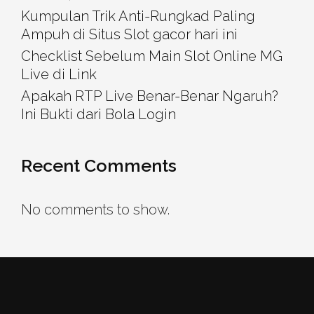
Kumpulan Trik Anti-Rungkad Paling
Ampuh di Situs Slot gacor hari ini
Checklist Sebelum Main Slot Online MG
Live di Link
Apakah RTP Live Benar-Benar Ngaruh?
Ini Bukti dari Bola Login
Recent Comments
No comments to show.