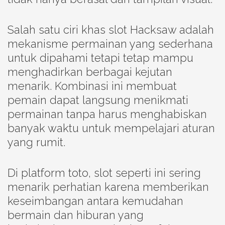
Salah satu ciri khas slot Hacksaw adalah
mekanisme permainan yang sederhana
untuk dipahami tetapi tetap mampu
menghadirkan berbagai kejutan
menarik. Kombinasi ini membuat
pemain dapat langsung menikmati
permainan tanpa harus menghabiskan
banyak waktu untuk mempelajari aturan
yang rumit.
Di platform toto, slot seperti ini sering
menarik perhatian karena memberikan
keseimbangan antara kemudahan
bermain dan hiburan yang