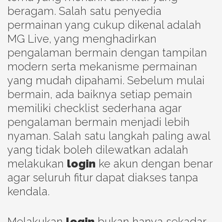
beragam. Salah satu penyedia
permainan yang cukup dikenal adalah
MG Live, yang menghadirkan
pengalaman bermain dengan tampilan
modern serta mekanisme permainan
yang mudah dipahami. Sebelum mulai
bermain, ada baiknya setiap pemain
memiliki checklist sederhana agar
pengalaman bermain menjadi lebih
nyaman. Salah satu langkah paling awal
yang tidak boleh dilewatkan adalah
melakukan
login
ke akun dengan benar
agar seluruh fitur dapat diakses tanpa
kendala.
Melakukan
login
bukan hanya sekadar