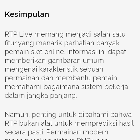
Kesimpulan
RTP Live memang menjadi salah satu
fitur yang menarik perhatian banyak
pemain slot online. Informasi ini dapat
memberikan gambaran umum
mengenai karakteristik sebuah
permainan dan membantu pemain
memahami bagaimana sistem bekerja
dalam jangka panjang.
Namun, penting untuk dipahami bahwa
RTP bukan alat untuk memprediksi hasil
secara pasti. Permainan modern