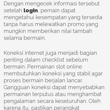
Dengan mengecek informasi tersebut
setelah
login
, pemain dapat
mengetahui kesempatan yang tersedia
tanpa harus melewatkan promo yang
mungkin memberikan nilai tambah
selama bermain.
Koneksi internet juga menjadi bagian
penting dalam checklist sebelum
bermain. Permainan slot online
membutuhkan koneksi yang stabil agar
proses bermain berjalan lancar.
Gangguan koneksi dapat menyebabkan
permainan terputus atau menghambat
pengalaman secara keseluruhan. Oleh
karena itu, pastikan perangkat