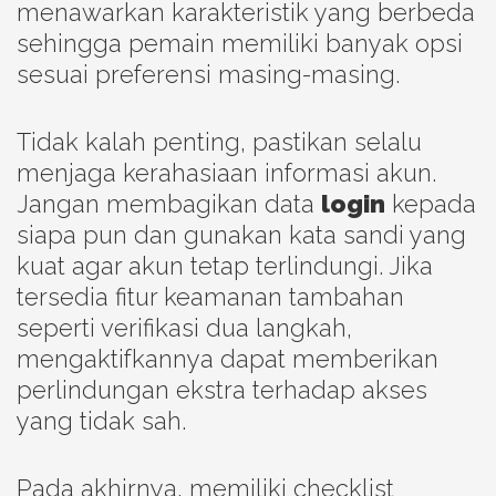
menawarkan karakteristik yang berbeda
sehingga pemain memiliki banyak opsi
sesuai preferensi masing-masing.
Tidak kalah penting, pastikan selalu
menjaga kerahasiaan informasi akun.
Jangan membagikan data
login
kepada
siapa pun dan gunakan kata sandi yang
kuat agar akun tetap terlindungi. Jika
tersedia fitur keamanan tambahan
seperti verifikasi dua langkah,
mengaktifkannya dapat memberikan
perlindungan ekstra terhadap akses
yang tidak sah.
Pada akhirnya, memiliki checklist