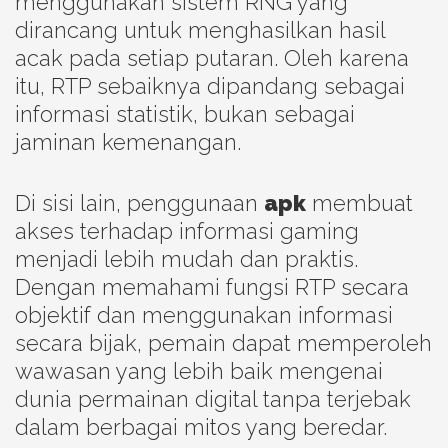
menggunakan sistem RNG yang
dirancang untuk menghasilkan hasil
acak pada setiap putaran. Oleh karena
itu, RTP sebaiknya dipandang sebagai
informasi statistik, bukan sebagai
jaminan kemenangan.
Di sisi lain, penggunaan
apk
membuat
akses terhadap informasi gaming
menjadi lebih mudah dan praktis.
Dengan memahami fungsi RTP secara
objektif dan menggunakan informasi
secara bijak, pemain dapat memperoleh
wawasan yang lebih baik mengenai
dunia permainan digital tanpa terjebak
dalam berbagai mitos yang beredar.