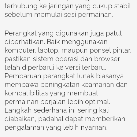
terhubung ke jaringan yang cukup stabil
sebelum memulai sesi permainan.
Perangkat yang digunakan juga patut
diperhatikan. Baik menggunakan
komputer, laptop, maupun ponsel pintar,
pastikan sistem operasi dan browser
telah diperbarui ke versi terbaru.
Pembaruan perangkat lunak biasanya
membawa peningkatan keamanan dan
kompatibilitas yang membuat
permainan berjalan lebih optimal.
Langkah sederhana ini sering kali
diabaikan, padahal dapat memberikan
pengalaman yang lebih nyaman.