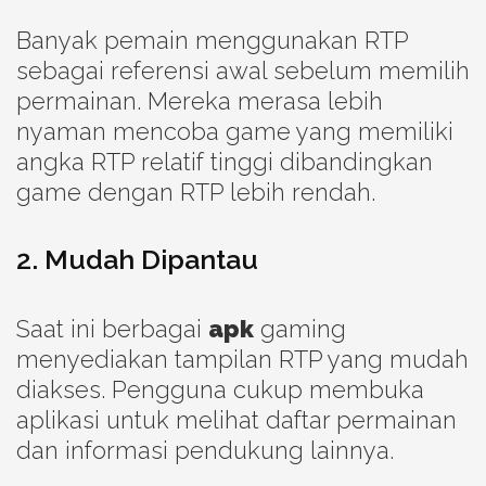
Banyak pemain menggunakan RTP
sebagai referensi awal sebelum memilih
permainan. Mereka merasa lebih
nyaman mencoba game yang memiliki
angka RTP relatif tinggi dibandingkan
game dengan RTP lebih rendah.
2. Mudah Dipantau
Saat ini berbagai
apk
gaming
menyediakan tampilan RTP yang mudah
diakses. Pengguna cukup membuka
aplikasi untuk melihat daftar permainan
dan informasi pendukung lainnya.