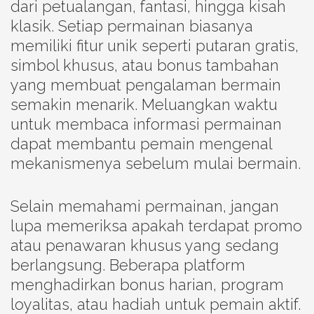
dari petualangan, fantasi, hingga kisah
klasik. Setiap permainan biasanya
memiliki fitur unik seperti putaran gratis,
simbol khusus, atau bonus tambahan
yang membuat pengalaman bermain
semakin menarik. Meluangkan waktu
untuk membaca informasi permainan
dapat membantu pemain mengenal
mekanismenya sebelum mulai bermain.
Selain memahami permainan, jangan
lupa memeriksa apakah terdapat promo
atau penawaran khusus yang sedang
berlangsung. Beberapa platform
menghadirkan bonus harian, program
loyalitas, atau hadiah untuk pemain aktif.