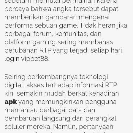
sebelum memulai permainan karena
percaya bahwa angka tersebut dapat
memberikan gambaran mengenai
performa sebuah game. Tidak heran jika
berbagai forum, komunitas, dan
platform gaming sering membahas
perubahan RTP yang terjadi setiap hari
login vipbet88
.
Seiring berkembangnya teknologi
digital, akses terhadap informasi RTP
kini semakin mudah berkat kehadiran
apk
yang memungkinkan pengguna
memantau berbagai data dan
pembaruan langsung dari perangkat
seluler mereka. Namun, pertanyaan