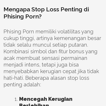
Mengapa Stop Loss Penting di
Phising Porn?
Phising Porn memiliki volatilitas yang
cukup tinggi, artinya kemenangan besar
tidak selalu muncul setiap putaran.
Kombinasi simbol dan fitur bonus yang
acak membuat sensasi permainan
menjadi intens, tetapi juga bisa
menyebabkan kerugian cepat jika tidak
hati-hati. Beberapa alasan stop loss
penting adalah:
Mencegah Kerugian
Berlebihan