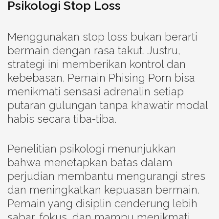
Psikologi Stop Loss
Menggunakan stop loss bukan berarti
bermain dengan rasa takut. Justru,
strategi ini memberikan kontrol dan
kebebasan. Pemain Phising Porn bisa
menikmati sensasi adrenalin setiap
putaran gulungan tanpa khawatir modal
habis secara tiba-tiba.
Penelitian psikologi menunjukkan
bahwa menetapkan batas dalam
perjudian membantu mengurangi stres
dan meningkatkan kepuasan bermain.
Pemain yang disiplin cenderung lebih
sabar, fokus, dan mampu menikmati