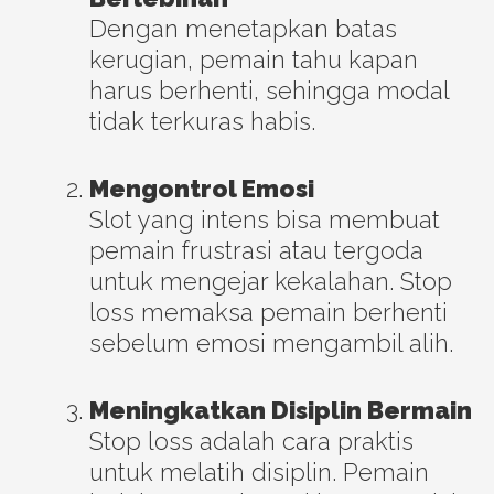
Dengan menetapkan batas
kerugian, pemain tahu kapan
harus berhenti, sehingga modal
tidak terkuras habis.
Mengontrol Emosi
Slot yang intens bisa membuat
pemain frustrasi atau tergoda
untuk mengejar kekalahan. Stop
loss memaksa pemain berhenti
sebelum emosi mengambil alih.
Meningkatkan Disiplin Bermain
Stop loss adalah cara praktis
untuk melatih disiplin. Pemain