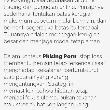
risiko yang biasa digunakan di dunia
trading dan perjudian online. Prinsipnya
sederhana: tentukan batas kerugian
maksimum sebelum mulai bermain, dan
berhenti segera jika batas itu tercapai.
Tujuannya adalah mencegah kerugian
besar dan menjaga modal tetap aman.
Dalam konteks
Phising Porn
, stop loss
membantu pemain tetap terkendali saat
menghadapi kekalahan berturut-turut
atau putaran yang kurang
menguntungkan. Strategi ini
memastikan bahwa hiburan tetap
menjadi fokus utama, bukan tekanan
atau stres akibat kehilangan uang.