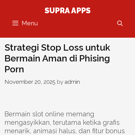
Skip
SUPRA APPS
to
content
Menu
SE
Strategi Stop Loss untuk
Bermain Aman di Phising
Porn
November 20, 2025
by
admin
Bermain slot online memang
mengasyikkan, terutama ketika grafis
menarik, animasi halus, dan fitur bonus