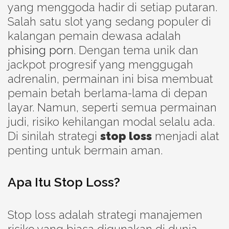
yang menggoda hadir di setiap putaran.
Salah satu slot yang sedang populer di
kalangan pemain dewasa adalah
phising porn
. Dengan tema unik dan
jackpot progresif yang menggugah
adrenalin, permainan ini bisa membuat
pemain betah berlama-lama di depan
layar. Namun, seperti semua permainan
judi, risiko kehilangan modal selalu ada.
Di sinilah strategi
stop loss
menjadi alat
penting untuk bermain aman.
Apa Itu Stop Loss?
Stop loss adalah strategi manajemen