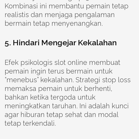
Kombinasi ini membantu pemain tetap
realistis dan menjaga pengalaman
bermain tetap menyenangkan.
5. Hindari Mengejar Kekalahan
Efek psikologis slot online membuat
pemain ingin terus bermain untuk
“menebus” kekalahan. Strategi stop loss
memaksa pemain untuk berhenti,
bahkan ketika tergoda untuk
meningkatkan taruhan. Ini adalah kunci
agar hiburan tetap sehat dan modal
tetap terkendali.