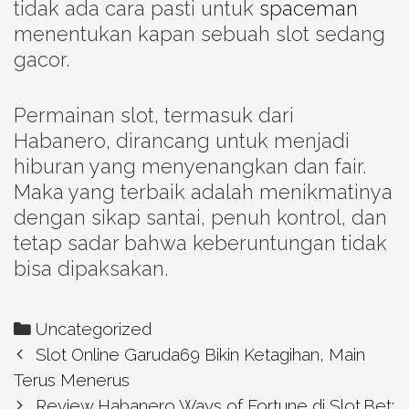
tidak ada cara pasti untuk
spaceman
menentukan kapan sebuah slot sedang
gacor.
Permainan slot, termasuk dari
Habanero, dirancang untuk menjadi
hiburan yang menyenangkan dan fair.
Maka yang terbaik adalah menikmatinya
dengan sikap santai, penuh kontrol, dan
tetap sadar bahwa keberuntungan tidak
bisa dipaksakan.
Categories
Uncategorized
Post
Slot Online Garuda69 Bikin Ketagihan, Main
navigation
Terus Menerus
Review Habanero Ways of Fortune di Slot Bet: