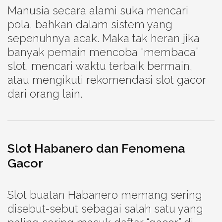
Manusia secara alami suka mencari
pola, bahkan dalam sistem yang
sepenuhnya acak. Maka tak heran jika
banyak pemain mencoba “membaca”
slot, mencari waktu terbaik bermain,
atau mengikuti rekomendasi slot gacor
dari orang lain.
Slot Habanero dan Fenomena
Gacor
Slot buatan Habanero memang sering
disebut-sebut sebagai salah satu yang