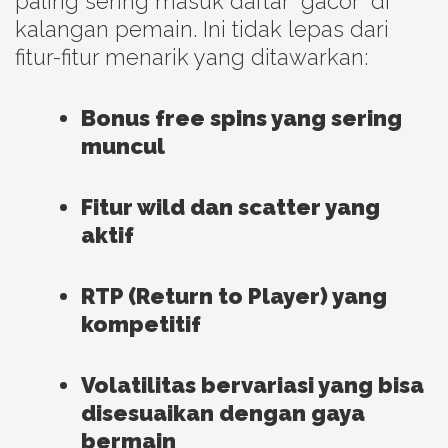
paling sering masuk daftar “gacor” di
kalangan pemain. Ini tidak lepas dari
fitur-fitur menarik yang ditawarkan:
Bonus free spins yang sering
muncul
Fitur wild dan scatter yang
aktif
RTP (Return to Player) yang
kompetitif
Volatilitas bervariasi yang bisa
disesuaikan dengan gaya
bermain