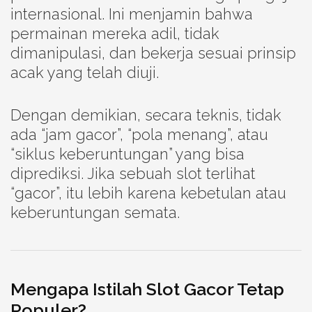
internasional. Ini menjamin bahwa
permainan mereka adil, tidak
dimanipulasi, dan bekerja sesuai prinsip
acak yang telah diuji.
Dengan demikian, secara teknis, tidak
ada “jam gacor”, “pola menang”, atau
“siklus keberuntungan” yang bisa
diprediksi. Jika sebuah slot terlihat
“gacor”, itu lebih karena kebetulan atau
keberuntungan semata.
Mengapa Istilah Slot Gacor Tetap
Populer?