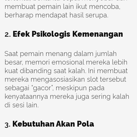
membuat pemain lain ikut mencoba,
berharap mendapat hasil serupa.
2.
Efek Psikologis Kemenangan
Saat pemain menang dalam jumlah
besar, memori emosional mereka lebih
kuat dibanding saat kalah. Ini membuat
mereka mengasosiasikan slot tersebut
sebagai “gacor”, meskipun pada
kenyataannya mereka juga sering kalah
di sesi lain.
3.
Kebutuhan Akan Pola