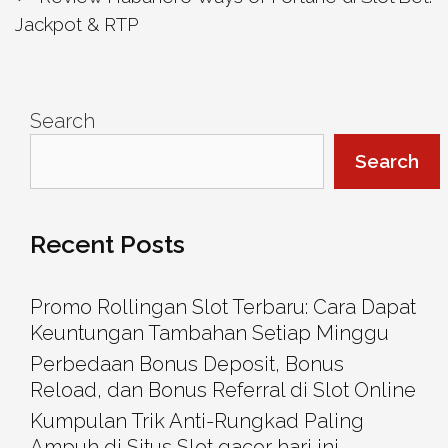
Jackpot & RTP
Search
Search
Recent Posts
Promo Rollingan Slot Terbaru: Cara Dapat
Keuntungan Tambahan Setiap Minggu
Perbedaan Bonus Deposit, Bonus
Reload, dan Bonus Referral di Slot Online
Kumpulan Trik Anti-Rungkad Paling
Ampuh di Situs Slot gacor hari ini