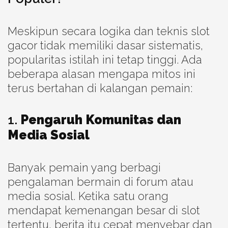
Meskipun secara logika dan teknis slot
gacor tidak memiliki dasar sistematis,
popularitas istilah ini tetap tinggi. Ada
beberapa alasan mengapa mitos ini
terus bertahan di kalangan pemain:
1.
Pengaruh Komunitas dan
Media Sosial
Banyak pemain yang berbagi
pengalaman bermain di forum atau
media sosial. Ketika satu orang
mendapat kemenangan besar di slot
tertentu, berita itu cepat menyebar dan