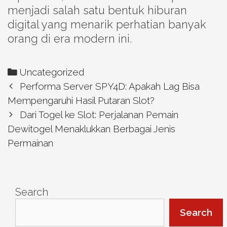
menjadi salah satu bentuk hiburan
digital yang menarik perhatian banyak
orang di era modern ini.
Categories
Uncategorized
Post
Performa Server SPY4D: Apakah Lag Bisa
navigation
Mempengaruhi Hasil Putaran Slot?
Dari Togel ke Slot: Perjalanan Pemain
Dewitogel Menaklukkan Berbagai Jenis
Permainan
Search
Search