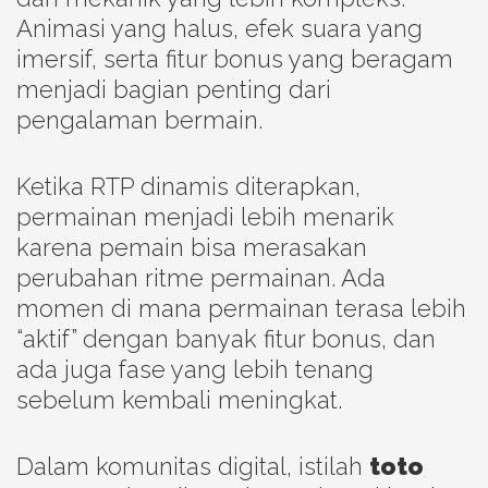
Animasi yang halus, efek suara yang
imersif, serta fitur bonus yang beragam
menjadi bagian penting dari
pengalaman bermain.
Ketika RTP dinamis diterapkan,
permainan menjadi lebih menarik
karena pemain bisa merasakan
perubahan ritme permainan. Ada
momen di mana permainan terasa lebih
“aktif” dengan banyak fitur bonus, dan
ada juga fase yang lebih tenang
sebelum kembali meningkat.
Dalam komunitas digital, istilah
toto