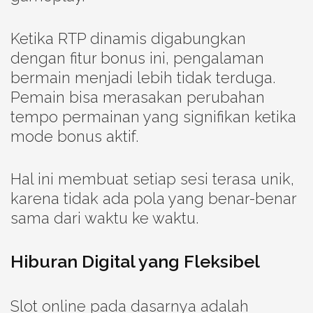
Ketika RTP dinamis digabungkan
dengan fitur bonus ini, pengalaman
bermain menjadi lebih tidak terduga.
Pemain bisa merasakan perubahan
tempo permainan yang signifikan ketika
mode bonus aktif.
Hal ini membuat setiap sesi terasa unik,
karena tidak ada pola yang benar-benar
sama dari waktu ke waktu.
Hiburan Digital yang Fleksibel
Slot online pada dasarnya adalah