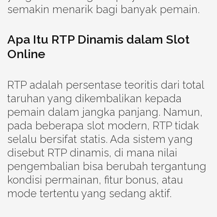
semakin menarik bagi banyak pemain.
Apa Itu RTP Dinamis dalam Slot
Online
RTP adalah persentase teoritis dari total
taruhan yang dikembalikan kepada
pemain dalam jangka panjang. Namun,
pada beberapa slot modern, RTP tidak
selalu bersifat statis. Ada sistem yang
disebut RTP dinamis, di mana nilai
pengembalian bisa berubah tergantung
kondisi permainan, fitur bonus, atau
mode tertentu yang sedang aktif.