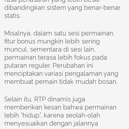
dibandingkan sistem yang benar-benar
statis.
Misalnya, dalam satu sesi permainan,
fitur bonus mungkin lebih sering
muncul, sementara di sesi lain,
permainan terasa lebih fokus pada
putaran reguler. Perubahan ini
menciptakan variasi pengalaman yang
membuat pemain tidak mudah bosan.
Selain itu, RTP dinamis juga
memberikan kesan bahwa permainan
lebih “hidup”, karena seolah-olah
menyesuaikan dengan jalannya