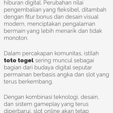
hiburan digital. Perubahan nilai
pengembalian yang fleksibel, ditambah
dengan fitur bonus dan desain visual
modern, menciptakan pengalaman
bermain yang lebih menarik dan tidak
monoton.
Dalam percakapan komunitas, istilah
toto togel
sering muncul sebagai
bagian dari budaya digital seputar
permainan berbasis angka dan slot yang
terus berkembang.
Dengan kombinasi teknologi, desain,
dan sistem gameplay yang terus
diperbarui, slot online akan tetap