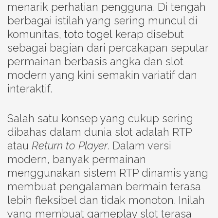
menarik perhatian pengguna. Di tengah
berbagai istilah yang sering muncul di
komunitas,
toto togel
kerap disebut
sebagai bagian dari percakapan seputar
permainan berbasis angka dan slot
modern yang kini semakin variatif dan
interaktif.
Salah satu konsep yang cukup sering
dibahas dalam dunia slot adalah RTP
atau
Return to Player
. Dalam versi
modern, banyak permainan
menggunakan sistem RTP dinamis yang
membuat pengalaman bermain terasa
lebih fleksibel dan tidak monoton. Inilah
yang membuat gameplay slot terasa