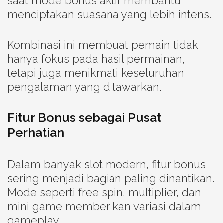
saat mode bonus aktif membantu
menciptakan suasana yang lebih intens.
Kombinasi ini membuat pemain tidak
hanya fokus pada hasil permainan,
tetapi juga menikmati keseluruhan
pengalaman yang ditawarkan.
Fitur Bonus sebagai Pusat
Perhatian
Dalam banyak slot modern, fitur bonus
sering menjadi bagian paling dinantikan.
Mode seperti free spin, multiplier, dan
mini game memberikan variasi dalam
gameplay.