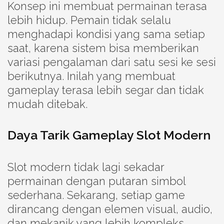
Konsep ini membuat permainan terasa
lebih hidup. Pemain tidak selalu
menghadapi kondisi yang sama setiap
saat, karena sistem bisa memberikan
variasi pengalaman dari satu sesi ke sesi
berikutnya. Inilah yang membuat
gameplay terasa lebih segar dan tidak
mudah ditebak.
Daya Tarik Gameplay Slot Modern
Slot modern tidak lagi sekadar
permainan dengan putaran simbol
sederhana. Sekarang, setiap game
dirancang dengan elemen visual, audio,
dan mekanik yang lebih kompleks.