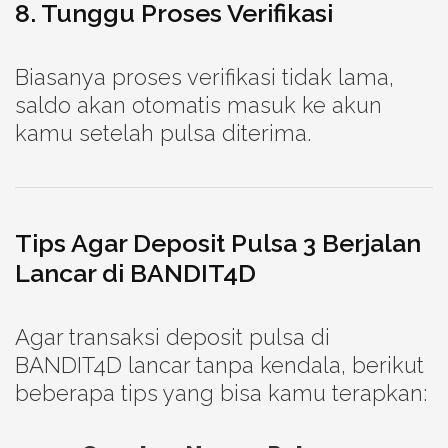
8. Tunggu Proses Verifikasi
Biasanya proses verifikasi tidak lama,
saldo akan otomatis masuk ke akun
kamu setelah pulsa diterima.
Tips Agar Deposit Pulsa 3 Berjalan
Lancar di BANDIT4D
Agar transaksi deposit pulsa di
BANDIT4D lancar tanpa kendala, berikut
beberapa tips yang bisa kamu terapkan: