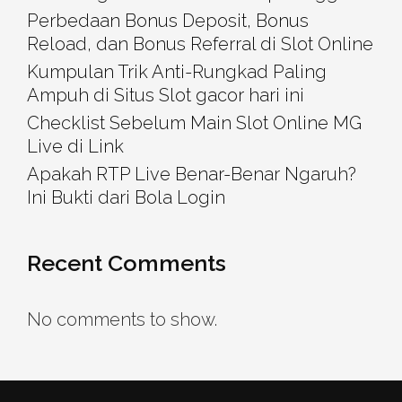
Perbedaan Bonus Deposit, Bonus
Reload, dan Bonus Referral di Slot Online
Kumpulan Trik Anti-Rungkad Paling
Ampuh di Situs Slot gacor hari ini
Checklist Sebelum Main Slot Online MG
Live di Link
Apakah RTP Live Benar-Benar Ngaruh?
Ini Bukti dari Bola Login
Recent Comments
No comments to show.