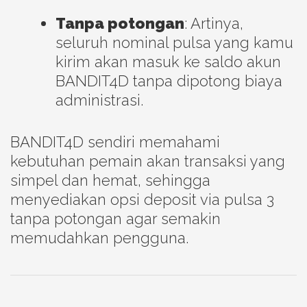
Tanpa potongan
: Artinya,
seluruh nominal pulsa yang kamu
kirim akan masuk ke saldo akun
BANDIT4D tanpa dipotong biaya
administrasi.
BANDIT4D sendiri memahami
kebutuhan pemain akan transaksi yang
simpel dan hemat, sehingga
menyediakan opsi deposit via pulsa 3
tanpa potongan agar semakin
memudahkan pengguna.