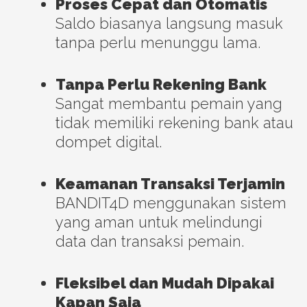
Proses Cepat dan Otomatis
Saldo biasanya langsung masuk
tanpa perlu menunggu lama.
Tanpa Perlu Rekening Bank
Sangat membantu pemain yang
tidak memiliki rekening bank atau
dompet digital.
Keamanan Transaksi Terjamin
BANDIT4D menggunakan sistem
yang aman untuk melindungi
data dan transaksi pemain.
Fleksibel dan Mudah Dipakai
Kapan Saja