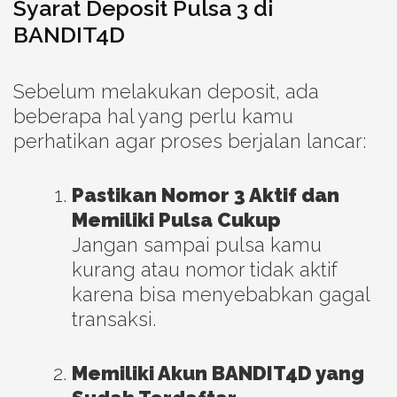
Syarat Deposit Pulsa 3 di
BANDIT4D
Sebelum melakukan deposit, ada
beberapa hal yang perlu kamu
perhatikan agar proses berjalan lancar:
Pastikan Nomor 3 Aktif dan
Memiliki Pulsa Cukup
Jangan sampai pulsa kamu
kurang atau nomor tidak aktif
karena bisa menyebabkan gagal
transaksi.
Memiliki Akun BANDIT4D yang