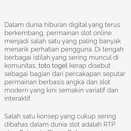
Dalam dunia hiburan digital yang terus
berkembang, permainan slot online
menjadi salah satu yang paling banyak
menarik perhatian pengguna. Di tengah
berbagai istilah yang sering muncul di
komunitas,
toto togel
kerap disebut
sebagai bagian dari percakapan seputar
permainan berbasis angka dan slot
modern yang kini semakin variatif dan
interaktif.
Salah satu konsep yang cukup sering
dibahas dalam dunia slot adalah RTP