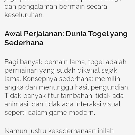
dan pengalaman bermain secara
keseluruhan.
Awal Perjalanan: Dunia Togel yang
Sederhana
Bagi banyak pemain lama, togel adalah
permainan yang sudah dikenal sejak
lama. Konsepnya sederhana: memilih
angka dan menunggu hasil pengundian.
Tidak banyak fitur tambahan, tidak ada
animasi, dan tidak ada interaksi visual
seperti dalam game modern.
Namun justru kesederhanaan inilah