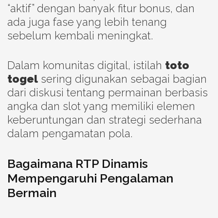
“aktif” dengan banyak fitur bonus, dan
ada juga fase yang lebih tenang
sebelum kembali meningkat.
Dalam komunitas digital, istilah
toto
togel
sering digunakan sebagai bagian
dari diskusi tentang permainan berbasis
angka dan slot yang memiliki elemen
keberuntungan dan strategi sederhana
dalam pengamatan pola.
Bagaimana RTP Dinamis
Mempengaruhi Pengalaman
Bermain