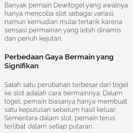
Banyak pemain Dewitogel yang awalnya
hanya mencoba slot sebagai variasi,
namun kemudian mulai tertarik karena
sensasi permainan yang lebih dinamis
dan penuh kejutan.
Perbedaan Gaya Bermain yang
Signifikan
Salah satu perubahan terbesar dari togel
ke slot adalah cara bermainnya. Dalam
togel, pemain biasanya hanya membuat
satu keputusan sebelum hasil keluar.
Sementara dalam slot, pemain terus
terlibat dalam setiap putaran.