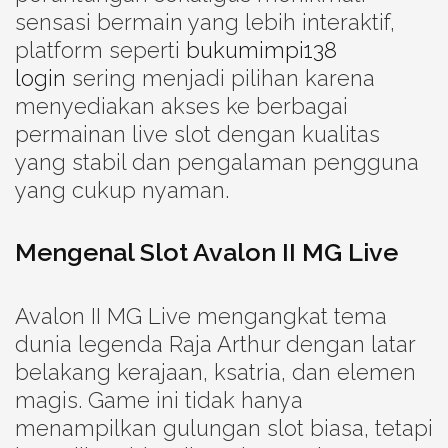
sensasi bermain yang lebih interaktif,
platform seperti
bukumimpi138
login
sering menjadi pilihan karena
menyediakan akses ke berbagai
permainan live slot dengan kualitas
yang stabil dan pengalaman pengguna
yang cukup nyaman.
Mengenal Slot Avalon II MG Live
Avalon II MG Live mengangkat tema
dunia legenda Raja Arthur dengan latar
belakang kerajaan, ksatria, dan elemen
magis. Game ini tidak hanya
menampilkan gulungan slot biasa, tetapi