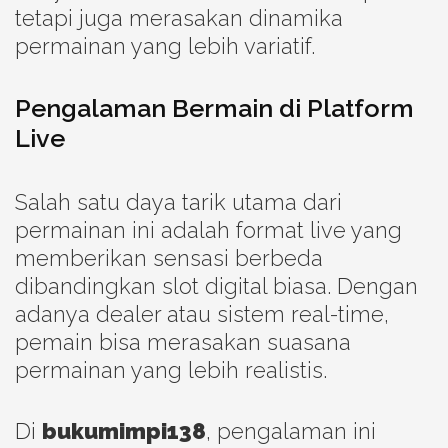
tetapi juga merasakan dinamika
permainan yang lebih variatif.
Pengalaman Bermain di Platform
Live
Salah satu daya tarik utama dari
permainan ini adalah format live yang
memberikan sensasi berbeda
dibandingkan slot digital biasa. Dengan
adanya dealer atau sistem real-time,
pemain bisa merasakan suasana
permainan yang lebih realistis.
Di
bukumimpi138
, pengalaman ini