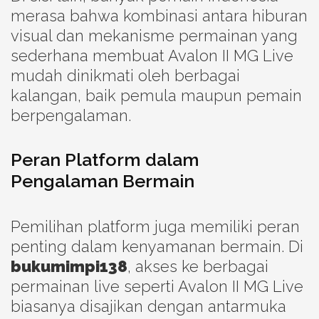
merasa bahwa kombinasi antara hiburan
visual dan mekanisme permainan yang
sederhana membuat Avalon II MG Live
mudah dinikmati oleh berbagai
kalangan, baik pemula maupun pemain
berpengalaman.
Peran Platform dalam
Pengalaman Bermain
Pemilihan platform juga memiliki peran
penting dalam kenyamanan bermain. Di
bukumimpi138
, akses ke berbagai
permainan live seperti Avalon II MG Live
biasanya disajikan dengan antarmuka