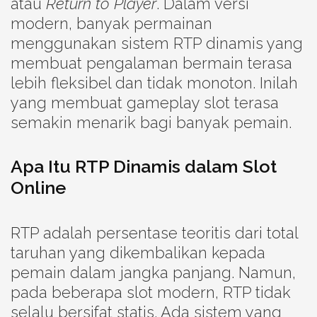
atau
Return to Player
. Dalam versi
modern, banyak permainan
menggunakan sistem RTP dinamis yang
membuat pengalaman bermain terasa
lebih fleksibel dan tidak monoton. Inilah
yang membuat gameplay slot terasa
semakin menarik bagi banyak pemain.
Apa Itu RTP Dinamis dalam Slot
Online
RTP adalah persentase teoritis dari total
taruhan yang dikembalikan kepada
pemain dalam jangka panjang. Namun,
pada beberapa slot modern, RTP tidak
selalu bersifat statis. Ada sistem yang