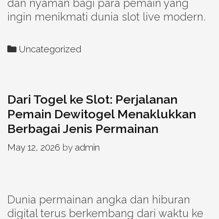
dan nyaman bagi para pemain yang
ingin menikmati dunia slot live modern.
Categories
Uncategorized
Dari Togel ke Slot: Perjalanan
Pemain Dewitogel Menaklukkan
Berbagai Jenis Permainan
May 12, 2026
by
admin
Dunia permainan angka dan hiburan
digital terus berkembang dari waktu ke