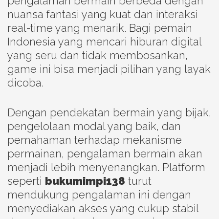
pengalaman bermain berbeda dengan
nuansa fantasi yang kuat dan interaksi
real-time yang menarik. Bagi pemain
Indonesia yang mencari hiburan digital
yang seru dan tidak membosankan,
game ini bisa menjadi pilihan yang layak
dicoba.
Dengan pendekatan bermain yang bijak,
pengelolaan modal yang baik, dan
pemahaman terhadap mekanisme
permainan, pengalaman bermain akan
menjadi lebih menyenangkan. Platform
seperti
bukumimpi138
turut
mendukung pengalaman ini dengan
menyediakan akses yang cukup stabil