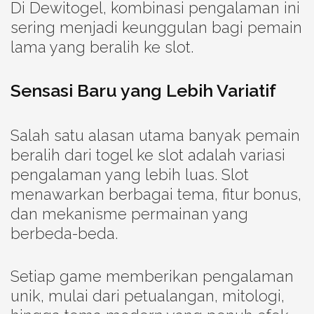
Di Dewitogel, kombinasi pengalaman ini
sering menjadi keunggulan bagi pemain
lama yang beralih ke slot.
Sensasi Baru yang Lebih Variatif
Salah satu alasan utama banyak pemain
beralih dari togel ke slot adalah variasi
pengalaman yang lebih luas. Slot
menawarkan berbagai tema, fitur bonus,
dan mekanisme permainan yang
berbeda-beda.
Setiap game memberikan pengalaman
unik, mulai dari petualangan, mitologi,