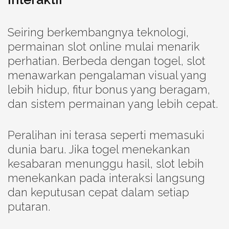
Seiring berkembangnya teknologi,
permainan slot online mulai menarik
perhatian. Berbeda dengan togel, slot
menawarkan pengalaman visual yang
lebih hidup, fitur bonus yang beragam,
dan sistem permainan yang lebih cepat.
Peralihan ini terasa seperti memasuki
dunia baru. Jika togel menekankan
kesabaran menunggu hasil, slot lebih
menekankan pada interaksi langsung
dan keputusan cepat dalam setiap
putaran.