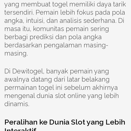
yang membuat togel memiliki daya tarik
tersendiri. Pemain lebih fokus pada pola
angka, intuisi, dan analisis sederhana. Di
masa itu, komunitas pemain sering
berbagi prediksi dan pola angka
berdasarkan pengalaman masing-
masing.
Di Dewitogel, banyak pemain yang
awalnya datang dari latar belakang
permainan togel ini sebelum akhirnya
mengenal dunia slot online yang lebih
dinamis.
Peralihan ke Dunia Slot yang Lebih
Interaktif