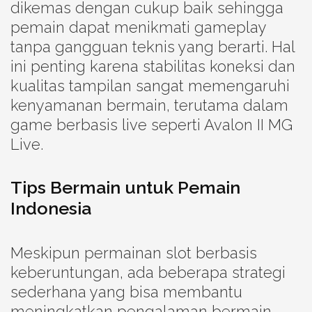
dikemas dengan cukup baik sehingga
pemain dapat menikmati gameplay
tanpa gangguan teknis yang berarti. Hal
ini penting karena stabilitas koneksi dan
kualitas tampilan sangat memengaruhi
kenyamanan bermain, terutama dalam
game berbasis live seperti Avalon II MG
Live.
Tips Bermain untuk Pemain
Indonesia
Meskipun permainan slot berbasis
keberuntungan, ada beberapa strategi
sederhana yang bisa membantu
meningkatkan pengalaman bermain